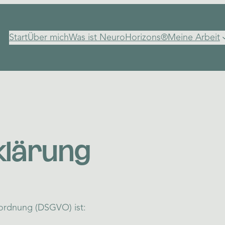
Start
Über mich
Was ist NeuroHorizons®
Meine Arbeit
klärung
rordnung (DSGVO) ist: